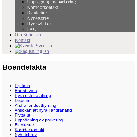
Uppsägning av parkering
Korridorkontakt
Blanketter
Nyhetsbrev
Hyresvillkor
FAQ
Om Stiftelsen
Kontakt
Svenska
English
Boendefakta
Flytta in
Bra att veta
Hyra och betalning
Dispens
Andrahandsuthyrning
Ansökan att hyra i andrahand
Flytta ut
Uppsägning av parkering
Blanketter
Korridorkontakt
Nyhetsbrev