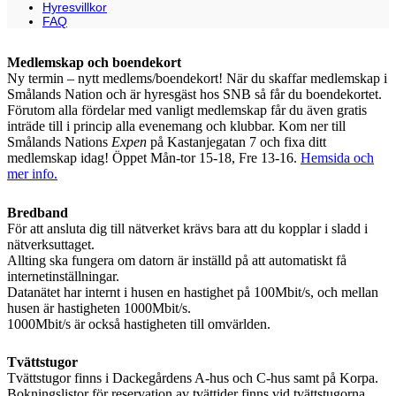
Hyresvillkor
FAQ
Medlemskap och boendekort
Ny termin – nytt medlems/boendekort! När du skaffar medlemskap i
Smålands Nation och är hyresgäst hos SNB så får du boendekortet.
Förutom alla fördelar med vanligt medlemskap får du även gratis
inträde till i princip alla evenemang och klubbar. Kom ner till
Smålands Nations
Expen
på Kastanjegatan 7 och fixa ditt
medlemskap idag! Öppet Mån-tor 15-18, Fre 13-16.
Hemsida och
mer info.
Bredband
För att ansluta dig till nätverket krävs bara att du kopplar i sladd i
nätverksuttaget.
Allting ska fungera om datorn är inställd på att automatiskt få
internetinställningar.
Datanätet har internt i husen en hastighet på 100Mbit/s, och mellan
husen är hastigheten 1000Mbit/s.
1000Mbit/s är också hastigheten till omvärlden.
Tvättstugor
Tvättstugor finns i Dackegårdens A-hus och C-hus samt på Korpa.
Bokningslistor för reservation av tvättider finns vid tvättstugorna.