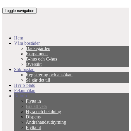
Toggle navigation
Hem
Våra bostäder
Dackegården
Korpamoen
B-hus och C-hus
Översikt
Sök bostad
Registrering och ansökan
Så går det till
Hyr p-plats
Felanmälan
Boinfo
Flytta in
Bra att veta
Hyra och betalning
Dispens
Andrahandsuthyrning
Flytta ut