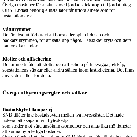
Övriga maskiner får anslutas med jordad stickpropp till jordat uttag.
OBS! Endast behörig elinstallatör får utföra arbete som rör
installation av el.
Våtutrymmen
Det är absolut förbjudet att borra eller spika i dusch och
badkarsutrymmen, för att sätta upp något. Tätskiktet bryts och detta
kan orsaka skador.
Klotter och affischering
Det är inte tillåtet att klottra och affischera på husväggar, elskåp,
sopstationens väggar eller andra ställen inom fastigheterna. Det finns
anvisade ställen för detta.
Övriga uthyrningsregler och villkor
Bostadsbyte tillämpas ej
SNB tillåter inte bostadsbyten mellan två hyresgäster. Det hade
riskerat att skapa intern byteskedja
som strider mot våra ansökningsprinciper och allas lika möjligheter
att kunna hyra lediga bostäder.
Om du önskar byta bostad inom SNB får du ansöka till de bostäder