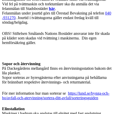
Vid fel på tvättmaskin och torktumlare ska du anmäla det via
felanmälan till Stadsbostäder
här
.
Felanmälan under jourtid görs till Örestad Bevakning på telefon
040
-931270
. Jourtid i tvättstugorna gäller endast fredag kväll till
söndag/helgdag.
OBS! Stiftelsen Smålands Nations Bostäder ansvarar inte för skada
på kläder som skadas vid tvättning i maskinerna. Din egen
hemförsäkring gäller.
Sopor och återvinning
På Dackegårdens mellangård finns en återvinningsstation bakom det
lila planket.
Sopor sorteras av hyresgästerna efter anvisningarna på behållarna
för brännbart respektive återvinnings- och returmaterial.
För mer information hur man sorterar se
https://lund.se/bygga-och-
bo/avfall-och-atervinning/sortera-ditt-avfall/sorteringsguiden
Elinstallation
Maskiner i badrum ska anslutas till elnätet med fast anslutning.