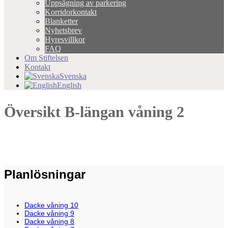
Uppsägning av parkering
Korridorkontakt
Blanketter
Nyhetsbrev
Hyresvillkor
FAQ
Om Stiftelsen
Kontakt
Svenska
English
Översikt B-längan våning 2
Planlösningar
Dacke våning 10
Dacke våning 9
Dacke våning 8