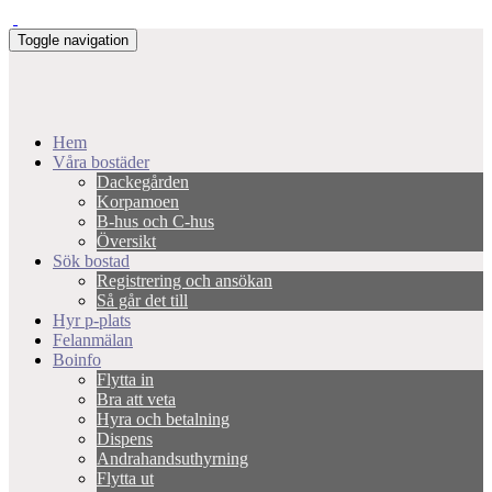
Toggle navigation
Hem
Våra bostäder
Dackegården
Korpamoen
B-hus och C-hus
Översikt
Sök bostad
Registrering och ansökan
Så går det till
Hyr p-plats
Felanmälan
Boinfo
Flytta in
Bra att veta
Hyra och betalning
Dispens
Andrahandsuthyrning
Flytta ut